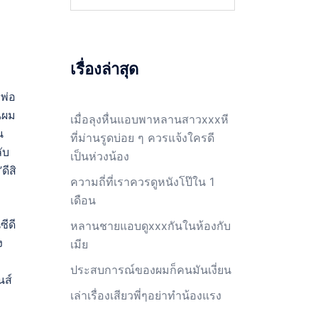
สำหรับ:
เรื่องล่าสุด
 พ่อ
นผม
เมื่อลุงหื่นแอบพาหลานสาวxxxหี
น
ที่ม่านรูดบ่อย ๆ ควรแจ้งใครดี
ับ
เป็นห่วงน้อง
ดีสิ
ความถี่ที่เราควรดูหนังโป๊ใน 1
เดือน
ซีดี
หลานชายแอบดูxxxกันในห้องกับ
ง
เมีย
ประสบการณ์ของผมก็คนมันเงี่ยน
นส์
เล่าเรื่องเสียวพี่ๆอย่าทำน้องแรง