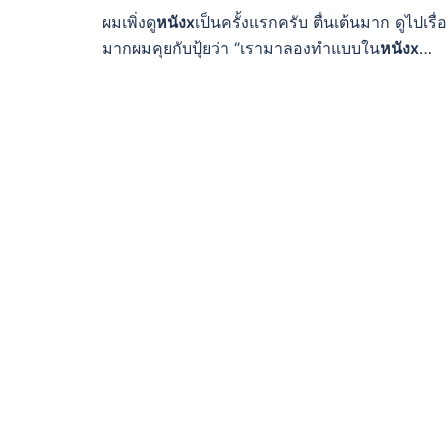
ผมเพิ่งดู
หนังx
เป็นครั้งแรกครับ ตื่นเต้นมาก ดูไปเรื
มากผมคุยกับปุ้ยว่า “เรามาลองทำแบบใน
หนังx
…