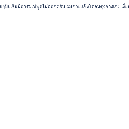
่อยๆปุ้ยเริ่มมีอารมณ์พูดไม่ออกครับ ผมควยแข็งโด่จนตุงกางเกง เงี่ย