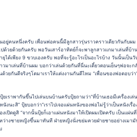
อนอยู่คนหนึ่งครับ เพื่อนพ่อคนนี้มีลูกสาวรุ่นราวคราวเดียวกันกับผม
ไปด้วยด้วยกันครับ พอวันเสาร์อาทิตย์ก็จะพาลูกสาวแกมาเล่นที่บ้า
ายุได้เพียง 9 ขวบเองครับ พอที่จะรู้อะไรเป็นอะไรบ้าง วันนั้นเป็นวั
วมาเล่นที่บ้านผม บอกว่าเล่นด้วยกันที่นี่นะเดี๋ยวตอนเย็นๆพ่อจะกล
่นด้วยกันดีจริงๆโตมาเราให้แต่งงานกันดีไหม “เพื่อนของพ่อตอบว่า”
้ยเราพากันขึ้นไปเล่นบนบ้านครับปุ้ยถามว่า”ที่บ้านเธอมีเครื่องเล่น
นังนะสิ” ปุ้ยบอกว่า”เราไปเจอแผ่นหนังของพ่อไม่รู้ว่าเป็นหนังเรื่อ
งเปิดดูสิ “จากนั้นปุ้ยก็เอาแผ่นหนังมาให้เปิดผมเปิดครับ เป็นแผ่นที่
หว่างชายหญิงขึ้นมาทันที ฝ่ายหญิงนั่งขย่มควยฝ่ายชายอย่างเมามั
บ