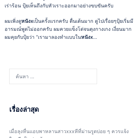
เร่าร้อน ปุ้ยเห็นถึงกับหัวเราะออกมาอย่างขบขันครับ
ผมเพิ่งดู
หนังx
เป็นครั้งแรกครับ ตื่นเต้นมาก ดูไปเรื่อยๆปุ้ยเริ่มมี
อารมณ์พูดไม่ออกครับ ผมควยแข็งโด่จนตุงกางเกง เงี่ยนมาก
ผมคุยกับปุ้ยว่า “เรามาลองทำแบบใน
หนังx
…
ค้นหา
สำหรับ:
เรื่องล่าสุด
เมื่อลุงหื่นแอบพาหลานสาวxxxหีที่ม่านรูดบ่อย ๆ ควรแจ้ง