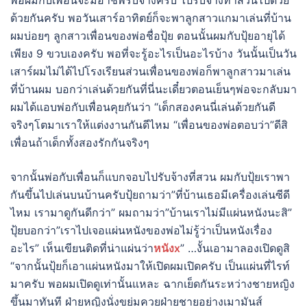
พ่อผมกับเพื่อนจะมีอาชีพรับจ้างครับ ไปรับจ้างทำสวนไปด้วย
ด้วยกันครับ พอวันเสาร์อาทิตย์ก็จะพาลูกสาวแกมาเล่นที่บ้าน
ผมบ่อยๆ ลูกสาวเพื่อนของพ่อชื่อปุ้ย ตอนนั้นผมกับปุ้ยอายุได้
เพียง 9 ขวบเองครับ พอที่จะรู้อะไรเป็นอะไรบ้าง วันนั้นเป็นวัน
เสาร์ผมไม่ได้ไปโรงเรียนส่วนเพื่อนของพ่อก็พาลูกสาวมาเล่น
ที่บ้านผม บอกว่าเล่นด้วยกันที่นี่นะเดี๋ยวตอนเย็นๆพ่อจะกลับมา
ผมได้แอบพ่อกับเพื่อนคุยกันว่า “เด็กสองคนนี่เล่นด้วยกันดี
จริงๆโตมาเราให้แต่งงานกันดีไหม “เพื่อนของพ่อตอบว่า”ดีสิ
เพื่อนถ้าเด็กทั้งสองรักกันจริงๆ
จากนั้นพ่อกับเพื่อนก็แบกจอบไปรับจ้างที่สวน ผมกับปุ้ยเราพา
กันขึ้นไปเล่นบนบ้านครับปุ้ยถามว่า”ที่บ้านเธอมีเครื่องเล่นซีดี
ไหม เรามาดูกันดีกว่า” ผมถามว่า”บ้านเราไม่มีแผ่นหนังนะสิ”
ปุ้ยบอกว่า”เราไปเจอแผ่นหนังของพ่อไม่รู้ว่าเป็นหนังเรื่อง
อะไร” เห็นเขียนติดที่น่าแผ่นว่า
หนังx
” …งั้นเอามาลองเปิดดูสิ
“จากนั้นปุ้ยก็เอาแผ่นหนังมาให้เปิดผมเปิดครับ เป็นแผ่นที่ไรท์
มาครับ พอผมเปิดดูเท่านั้นแหละ ฉากเย็ดกันระหว่างชายหญิง
ขึ้นมาทันที ฝ่ายหญิงนั่งขย่มควยฝ่ายชายอย่างเมามันส์